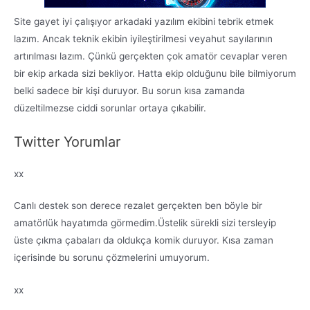
Site gayet iyi çalışıyor arkadaki yazılım ekibini tebrik etmek
lazım. Ancak teknik ekibin iyileştirilmesi veyahut sayılarının
artırılması lazım. Çünkü gerçekten çok amatör cevaplar veren
bir ekip arkada sizi bekliyor. Hatta ekip olduğunu bile bilmiyorum
belki sadece bir kişi duruyor. Bu sorun kısa zamanda
düzeltilmezse ciddi sorunlar ortaya çıkabilir.
Twitter Yorumlar
xx
Canlı destek son derece rezalet gerçekten ben böyle bir
amatörlük hayatımda görmedim.Üstelik sürekli sizi tersleyip
üste çıkma çabaları da oldukça komik duruyor. Kısa zaman
içerisinde bu sorunu çözmelerini umuyorum.
xx