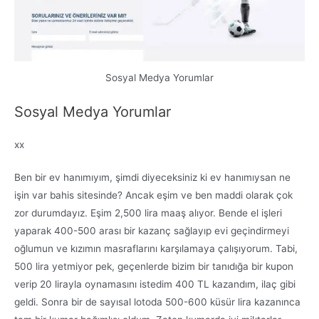
Sosyal Medya Yorumlar
Sosyal Medya Yorumlar
xx
Ben bir ev hanımıyım, şimdi diyeceksiniz ki ev hanımıysan ne
işin var bahis sitesinde? Ancak eşim ve ben maddi olarak çok
zor durumdayız. Eşim 2,500 lira maaş alıyor. Bende el işleri
yaparak 400-500 arası bir kazanç sağlayıp evi geçindirmeyi
oğlumun ve kızımın masraflarını karşılamaya çalışıyorum. Tabi,
500 lira yetmiyor pek, geçenlerde bizim bir tanıdığa bir kupon
verip 20 lirayla oynamasını istedim 400 TL kazandım, ilaç gibi
geldi. Sonra bir de sayısal lotoda 500-600 küsür lira kazanınca