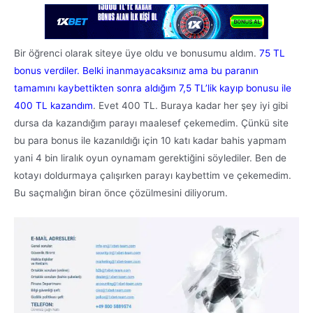
Bir öğrenci olarak siteye üye oldu ve bonusumu aldım.
75 TL
bonus verdiler. Belki inanmayacaksınız ama bu paranın
tamamını kaybettikten sonra aldığım 7,5 TL’lik kayıp bonusu ile
400 TL kazandım
. Evet 400 TL. Buraya kadar her şey iyi gibi
dursa da kazandığım parayı maalesef çekemedim. Çünkü site
bu para bonus ile kazanıldığı için 10 katı kadar bahis yapmam
yani 4 bin liralık oyun oynamam gerektiğini söylediler. Ben de
kotayı doldurmaya çalışırken parayı kaybettim ve çekemedim.
Bu saçmalığın biran önce çözülmesini diliyorum.