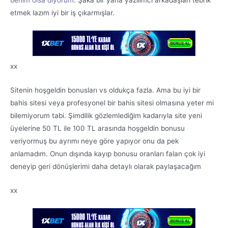
benim olsa diyorum
. Şaka bir yana yazılımcı arkadaşları tebrik
etmek lazım iyi bir iş çıkarmışlar.
xx
Sitenin hoşgeldin bonusları vs oldukça fazla. Ama bu iyi bir
bahis sitesi veya profesyonel bir bahis sitesi olmasına yeter mi
bilemiyorum tabi. Şimdilik gözlemlediğim kadarıyla site yeni
üyelerine 50 TL ile 100 TL arasında hoşgeldin bonusu
veriyormuş bu ayrımı neye göre yapıyor onu da pek
anlamadım. Onun dışında kayıp bonusu oranları falan çok iyi
deneyip geri dönüşlerimi daha detaylı olarak paylaşacağım
xx