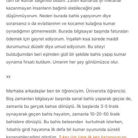
tam bir kumar bağımlısı oldum. Zaten kumarda iyi miktarlar
kazanmayan insanların bağımlı olabileceğini pek
düşünmüyorum. Neden burada bahis yapıyorum diye
sorarsanız o da evlatlarımın ve kocamın kulağına kumar
oynadığımın gitmemesidir. Burada bilgisayar başında faturaları
ödemek için gayret ediyorum. İnşallah kısa sürede maddi
durumumuz düzelir diye umud ediyorum. Bu siteyi
bulduğumdan beri eşimden gizli bir şekilde bahis yapıp kumar
oynama fırsatı buldum. Umarım her şey gönlümüzce olur.
xx
Merhaba arkadaşlar ben bir öğrenciyim. Üniversite öğrencisi.
Boş zamanları bilgisayar başında sanal bahis yaparak geçse de,
zamanla bu gerçek bahse dönüştü. İlk başlarda 3-5 liralık
oynayarak geçen bahis hayatım, zamanla 10-20-50 liralık
bahislere dönüştü. Bu bahis belasından kurtulmak isterken,
1xbahis girdi hayatıma ilk defa bir kumar oyununda sürekli
kazanabileceğimi gördüm.
5 kez üst üste ilk kez kazanıyorum.